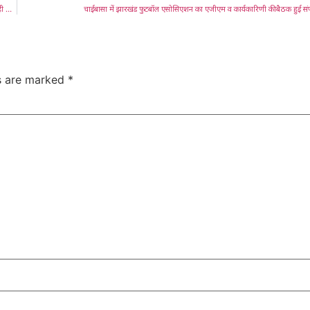
अब तक महिला कॉलेज की लड़कियां फांसी लगाने के लिए होती थी चर्चित, लेकिन अब कॉलेज में प्रोफेसर ने ही लगाई फांसी, जाने क्या है पूरा मामला
चाईबासा में झारखंड फुटबॉल एसोसिएशन का एजीएम व कार्यकारिणी की बैठक हुई संपन
ds are marked
*