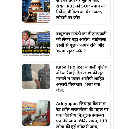
साइबर ठगी पर सुप्रीम कोर्ट
सख्त, RBI को SOP बनाने का
निर्देश; पीड़ितों का पैसा जल्द
लौटाने पर जोर
बाबूलाल मरांडी का डीएमएफटी
को लेकर बड़ा आरोप, चाईबासा
डीसी से पूछा- ‘अमर रवि’ और
‘श्याम सुंदर’ कौन?
Kapali Police: कपाली पुलिस
की कार्रवाई: डेढ़ लाख की लूट
मामले में फरार आरोपी शाहिद
अंसारी गिरफ्तार, भेजा गया
जेल.
Adityapur: जियाड़ा कैंपस में
रेड क्रॉस सरायकेला की पहल पर
एक दिवसीय नि:शुल्क स्वास्थ्य
एवं नेत्र जांच शिविर संपन्न, 113
लोगों की हुई डॉक्टरी जांच,