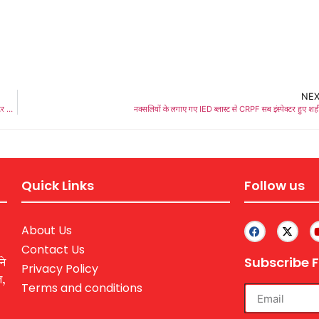
NE
IED Blast In Saranda : सारंडा में सर्च ऑपरेशन के दौरान आईईडी ब्लास्ट, दो जवान घायल, हेलीकॉप्टर से रांची भेजने की तैयारी
नक्सलियों के लगाए गए IED ब्लास्ट से CRPF सब इंस्पेक्टर हुए श
Quick Links
Follow us
About Us
Contact Us
Subscribe F
ने
Privacy Policy
ल,
Terms and conditions