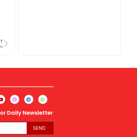
XT
हीद
or Daily Newsletter
SEND