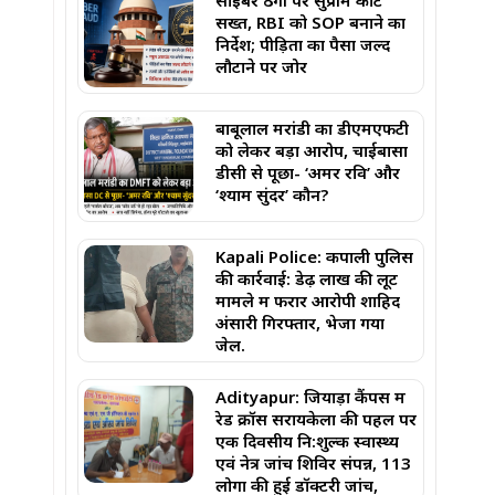
साइबर ठगी पर सुप्रीम कोर्ट
सख्त, RBI को SOP बनाने का
निर्देश; पीड़ितों का पैसा जल्द
लौटाने पर जोर
बाबूलाल मरांडी का डीएमएफटी
को लेकर बड़ा आरोप, चाईबासा
डीसी से पूछा- ‘अमर रवि’ और
‘श्याम सुंदर’ कौन?
Kapali Police: कपाली पुलिस
की कार्रवाई: डेढ़ लाख की लूट
मामले में फरार आरोपी शाहिद
अंसारी गिरफ्तार, भेजा गया
जेल.
Adityapur: जियाड़ा कैंपस में
रेड क्रॉस सरायकेला की पहल पर
एक दिवसीय नि:शुल्क स्वास्थ्य
एवं नेत्र जांच शिविर संपन्न, 113
लोगों की हुई डॉक्टरी जांच,