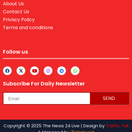
About Us
Contact Us
Privacy Policy
Terms and conditions
Follow us
Subscribe For Daily Newsletter
SEND
lexifo
Copyright © 2025 The News 24 Live | Design by
Traffic Tail