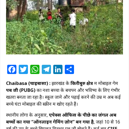
Facebook
Twitter
WhatsApp
Telegram
LinkedIn
Share
Chaibasa (चाईबासा) :
झारखंड के
किरीबुरु क्षेत्र
में मोबाइल गेम
पब जी (PUBG)
का नशा बच्चों के बचपन और भविष्य के लिए गंभीर
खतरा बनता जा रहा है। स्कूल जाने और पढ़ाई करने की उम्र में अब कई
बच्चे घंटों मोबाइल की स्क्रीन में खोए रहते हैं।
स्थानीय लोगों के अनुसार,
एपेक्स ऑफिस के पीछे का जंगल अब
बच्चों का नया “ऑनलाइन गेमिंग ज़ोन” बन गया है
, जहां 10 से 16
वर्ष की उम्र के बच्चे छिपकर दिनभर पब जी खेलते हैं। कई बार
CISF