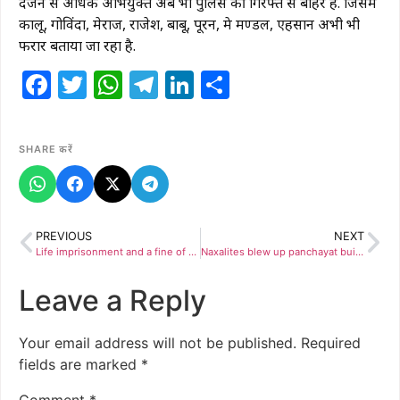
दर्जन से अधिक अभियुक्त अब भी पुलिस की गिरफ्त से बाहर हैं. जिसमें
कालू, गोविंदा, मेराज, राजेश, बाबू, पूरन, प्रेम मण्डल, एहसान अभी भी
फरार बताया जा रहा है.
Facebook
Twitter
WhatsApp
Telegram
LinkedIn
Share
SHARE करें
PREVIOUS
NEXT
Life imprisonment and a fine of 10,000 – अवैध संबंध के चक्कर हत्या करने वाले को मिली आजीवन कारावास और 10 हजार का जुर्माना की सजा
Naxalites blew up panchayat building and culvert : नक्सलियों ने उड़ाया पंचायत भवन और पुलिया, पेड़ काटकर गिराया बच्चों से भरी स्कूल बस वापस लौटी
Leave a Reply
Your email address will not be published.
Required
fields are marked
*