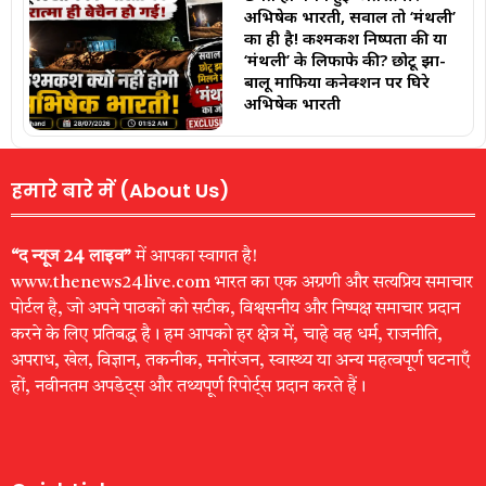
अभिषेक भारती, सवाल तो ‘मंथली’
का ही है! कश्मकश निष्पक्षता की या
‘मंथली’ के लिफाफे की? छोटू झा-
बालू माफिया कनेक्शन पर घिरे
अभिषेक भारती
हमारे बारे में (About Us)
“द न्यूज 24 लाइव”
में आपका स्वागत है!
www.thenews24live.com भारत का एक अग्रणी और सत्यप्रिय समाचार
पोर्टल है, जो अपने पाठकों को सटीक, विश्वसनीय और निष्पक्ष समाचार प्रदान
करने के लिए प्रतिबद्ध है। हम आपको हर क्षेत्र में, चाहे वह धर्म, राजनीति,
अपराध, खेल, विज्ञान, तकनीक, मनोरंजन, स्वास्थ्य या अन्य महत्वपूर्ण घटनाएँ
हों, नवीनतम अपडेट्स और तथ्यपूर्ण रिपोर्ट्स प्रदान करते हैं।