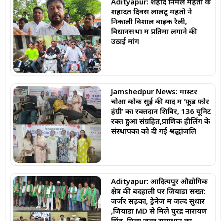
Adityapur: शहीद निर्मल महतो के
शहादत दिवस लालटू महतो ने
निकाली विशाल बाइक रैली,
विधानसभा में प्रतिमा लगाने की
उठाई मांग
Jamshedpur News: मास्टर
चोआ कोक सुई की याद में ‘फ़ूड फ़ोर
हंग्री’ का रक्तदान शिविर, 136 यूनिट
रक्त हुआ संग्रहित,प्राणिक हीलिंग के
संस्थापकों को दी गई श्रद्धांजलि
Adityapur: आदित्यपुर औद्योगिक
क्षेत्र की बदहाली पर जियाडा सख्त:
जर्जर सड़कों, ड्रेनेज में जल्द सुधार
,जियाडा MD से मिले पुरेंद्र नारायण
सिंह, मिला जल्द समाधान का