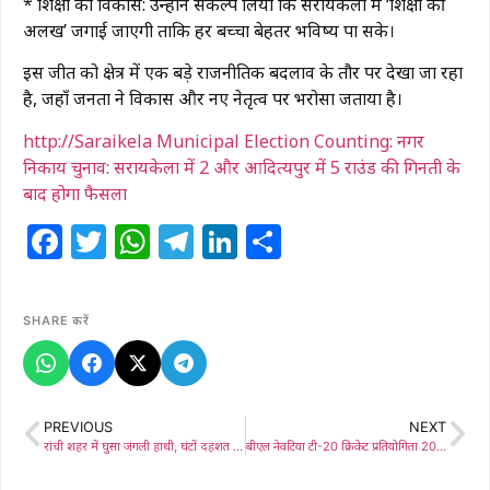
* ​शिक्षा का विकास: उन्होंने संकल्प लिया कि सरायकेला में ‘शिक्षा की
अलख’ जगाई जाएगी ताकि हर बच्चा बेहतर भविष्य पा सके।
​इस जीत को क्षेत्र में एक बड़े राजनीतिक बदलाव के तौर पर देखा जा रहा
है, जहाँ जनता ने विकास और नए नेतृत्व पर भरोसा जताया है।
http://Saraikela Municipal Election Counting: नगर
निकाय चुनाव: सरायकेला में 2 और आदित्यपुर में 5 राउंड की गिनती के
बाद होगा फैसला
Facebook
Twitter
WhatsApp
Telegram
LinkedIn
Share
SHARE करें
PREVIOUS
NEXT
रांची शहर में घुसा जंगली हाथी, घंटों दहशत के बाद वन विभाग ने सुरक्षित जंगल की ओर खदेड़ा
बीएल नेवटिया टी-20 क्रिकेट प्रतियोगिता 2025-26: आरके क्रिकेट अकादमी सोनुवा सेमीफाइनल में, जी एंड एस क्लब क्वार्टर फाइनल में