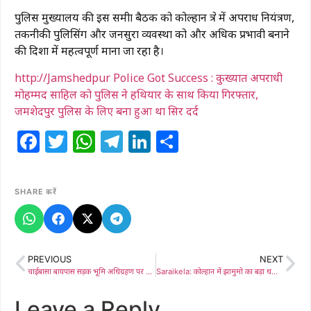
पुलिस मुख्यालय की इस समीक्षा बैठक को कोल्हान क्षेत्र में अपराध नियंत्रण,
तकनीकी पुलिसिंग और जनसुरक्षा व्यवस्था को और अधिक प्रभावी बनाने
की दिशा में महत्वपूर्ण माना जा रहा है।
http://Jamshedpur Police Got Success : कुख्यात अपराधी
मोहम्मद साहिल को पुलिस ने हथियार के साथ किया गिरफ्तार,
जमशेदपुर पुलिस के लिए बना हुआ था सिर दर्द
Facebook
Twitter
WhatsApp
Telegram
LinkedIn
Share
SHARE करें
PREVIOUS
NEXT
चाईबासा बायपास सड़क भूमि अधिग्रहण पर जांच रिपोर्ट से बढ़ा विवाद, सन्नी सिंकू ने उठाए सवाल
Saraikela: कोल्हान में झामुमो का बड़ा धमाका: पूर्व कांग्रेसी दिग्गज के.पी. सोरेन सैकड़ों समर्थकों के साथ तीर-धनुष के साथ आए, विनोद पाण्डेय का कार्यकर्ताओं को आह्वान
Leave a Reply