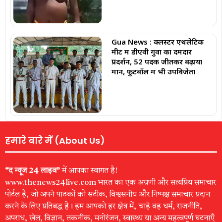
Gua News : क्लस्टर एथलेटिक
मीट में डीएवी गुवा का दमदार
प्रदर्शन, 52 पदक जीतकर बढ़ाया
मान, फुटबॉल में भी उपविजेता
हमारे बारे में (About Us)
“द न्यूज 24 लाइव”
में आपका स्वागत है!
www.thenews24live.com भारत का एक अग्रणी और सत्यप्रिय समाचार
पोर्टल है, जो अपने पाठकों को सटीक, विश्वसनीय और निष्पक्ष समाचार प्रदान
करने के लिए प्रतिबद्ध है। हम आपको हर क्षेत्र में, चाहे वह धर्म, राजनीति,
अपराध, खेल, विज्ञान, तकनीक, मनोरंजन, स्वास्थ्य या अन्य महत्वपूर्ण घटनाएँ