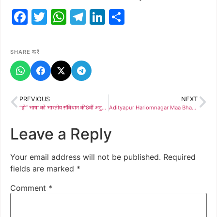
Facebook
Twitter
WhatsApp
Telegram
LinkedIn
Share
SHARE करें
PREVIOUS
NEXT
“हो” भाषा को भारतीय संविधान की 8वीं अनुसूची में शामिल कराने के सामाजिक माँग को लेकर आदिवासी “हो” समाज युवा महासभा राष्ट्रीय कमिटि के साथ हुई चर्चा
Adityapur Hariomnagar Maa Bhavani Youth Pandal: मां भवानी यूथ क्लब दुर्गा पूजा पंडाल का हुआ भूमि पूजन, अंडमान निकोबार द्वीप के जारवा आदिवासियों के थीम पर बनेगा पंडाल
Leave a Reply
Your email address will not be published.
Required
fields are marked
*
Comment
*