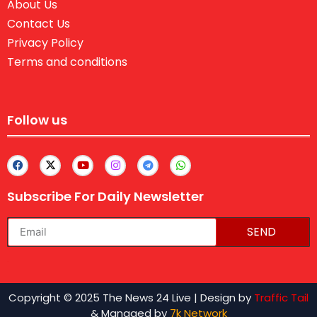
About Us
Contact Us
Privacy Policy
Terms and conditions
Follow us
Subscribe For Daily Newsletter
SEND
lexifo
Copyright © 2025 The News 24 Live | Design by
Traffic Tail
& Managed by
7k Network