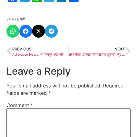
SHARE करें
PREVIOUS
NEXT
Adityapur News: आदित्यपुर: श्रद्धा और उल्लास के साथ संपन्न हुआ चैत्र नवरात्र, मनोकामना दुर्गेश्वरी मंदिर में महानवमी पर विशेष हवन और ध्वजारोहण; अशोक विहार और कल्पनापुरी के श्रद्धालुओं ने लिया हिस्सा
सरायकेला: ईचागढ़ हत्याकांड का खुलासा, लूट के लिए युवक की हत्या कर नदी में फेंका था शव; तीन गिरफ्तार
Leave a Reply
Your email address will not be published.
Required
fields are marked
*
Comment
*