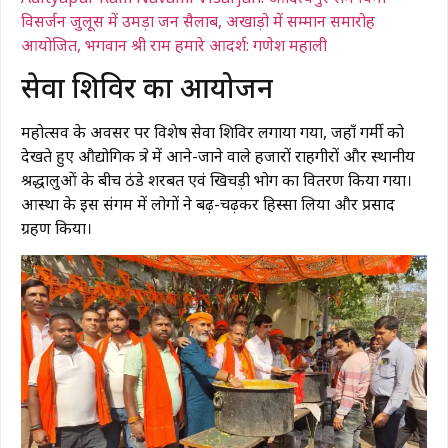
विसर्जन जुलूस में उमड़ा जन सैलाब, अखाड़ो में सम्मान समारोह
आयोजित, भगवान श्री राम हमारे आदर्श: गणेश महाली
​सेवा शिविर का आयोजन
महोत्सव के अवसर पर विशेष सेवा शिविर लगाया गया, जहाँ गर्मी को
देखते हुए औद्योगिक क्षेत्र में आने-जाने वाले हजारों राहगीरों और स्थानीय
श्रद्धालुओं के बीच ठंडे शरबत एवं खिचड़ी भोग का वितरण किया गया।
आस्था के इस संगम में लोगों ने बढ़-चढ़कर हिस्सा लिया और प्रसाद
ग्रहण किया।