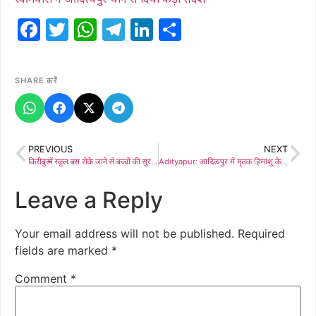
Facebook
Twitter
WhatsApp
Telegram
LinkedIn
Share
SHARE करें
PREVIOUS
NEXT
किरीबुरू में स्कूल बस रोके जाने से बच्चों की सुरक्षा पर उठे सवाल, अभिभावकों ने अलग बस सेवा बहाल करने की मांग की
Adityapur: आदित्यपुर में मृतक हिमांशु के परिजनों से मिले भाजपा प्रदेश अध्यक्ष, नेता प्रतिपक्ष कानून-व्यवस्था पर उठाए गंभीर सवाल, कहा पुलिस की मौजूदगी में हमला, झारखंड में चल रही अपराधियों की समानांतर सरकार: भाजपा
Leave a Reply
Your email address will not be published.
Required
fields are marked
*
Comment
*