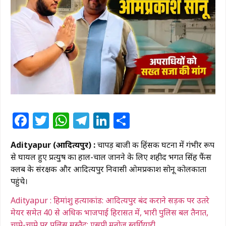
Facebook
Twitter
WhatsApp
Telegram
LinkedIn
Share
Adityapur (आदित्यपुर) :
चापड़ बाजी की हिंसक घटना में गंभीर रूप
से घायल हुए प्रत्युष का हाल-चाल जानने के लिए शहीद भगत सिंह फैंस
क्लब के संरक्षक और आदित्यपुर निवासी ओमप्रकाश सोनू कोलकाता
पहुंचे।
Adityapur : हिमांशु हत्याकांड: आदित्यपुर बंद कराने सड़क पर उतरे
मेयर समेत 40 से अधिक भाजपाई हिरासत में, भारी पुलिस बल तैनात,
चप्पे-चप्पे पर पुलिस मुस्तैद: एसपी मनोज स्वर्गियारी