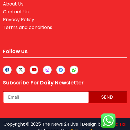
About Us
Contact Us
Privacy Policy
Terms and conditions
Follow us
Subscribe For Daily Newsletter
SEND
lexifo
Copyright © 2025 The News 24 Live | Design by
Traffic Tail