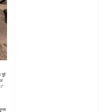
पूरे
कर
ा।”
सुगम