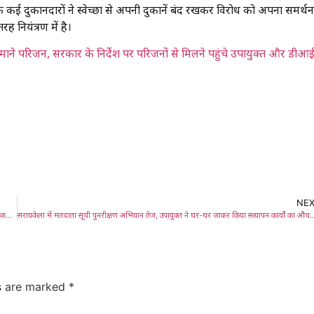
के कई दुकानदारों ने स्वेच्छा से अपनी दुकानें बंद रखकर विरोध को अपना समर्थन
ह नियंत्रण में है।
ए माने परिजन, सरकार के निर्देश पर परिजनों से मिलने पहुंचे उपायुक्त और डीआ
NE
Adityapur: हिमांशु सिंह हत्याकांड:कल ‘आदित्यपुर बंद’ का एलान, पूर्व मुख्यमंत्री मधु कोड़ा के नेतृत्व में निकला विशाल मशाल जुलूस
​सरायकेला में मतदाता सूची पुनरीक्षण अभियान तेज, उपायुक्त ने घर-घर जाकर कि
ds are marked
*