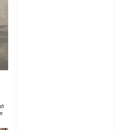
पते
जय