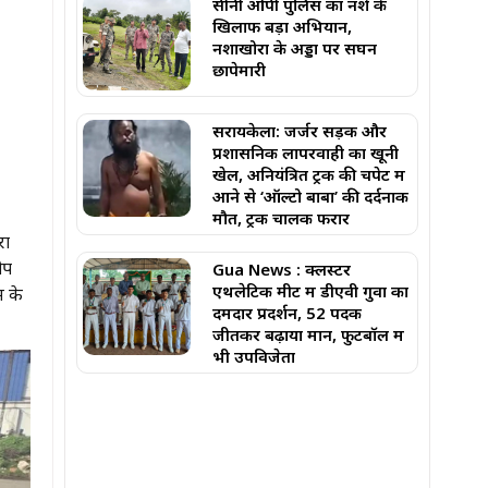
सीनी ओपी पुलिस का नशे के
खिलाफ बड़ा अभियान,
नशाखोरों के अड्डों पर सघन
छापेमारी
सरायकेला: जर्जर सड़क और
प्रशासनिक लापरवाही का खूनी
खेल, अनियंत्रित ट्रक की चपेट में
आने से ‘ऑल्टो बाबा’ की दर्दनाक
मौत, ट्रक चालक फरार
रा
ीप
Gua News : क्लस्टर
एथलेटिक मीट में डीएवी गुवा का
म के
दमदार प्रदर्शन, 52 पदक
जीतकर बढ़ाया मान, फुटबॉल में
भी उपविजेता