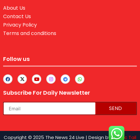
About Us
Contact Us
Privacy Policy
Terms and conditions
Follow us
Subscribe For Daily Newsletter
SEND
lexifo
Copyright © 2025 The News 24 Live | Design by
Traffic Tail