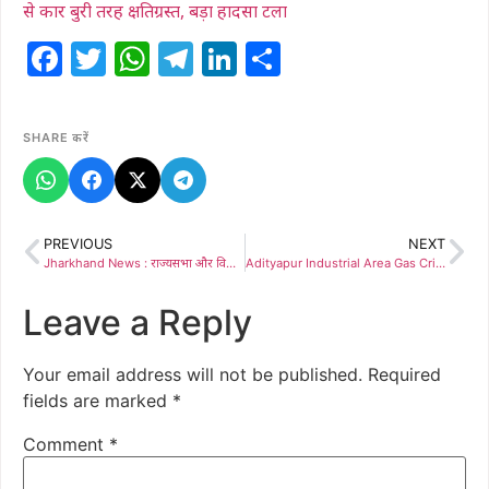
से कार बुरी तरह क्षतिग्रस्त, बड़ा हादसा टला
Facebook
Twitter
WhatsApp
Telegram
LinkedIn
Share
SHARE करें
PREVIOUS
NEXT
Jharkhand News : राज्यसभा और विधानसभा में उठेगा पत्रकारों की सुरक्षा व सम्मान का मुद्दा, प्रीतम भाटिया ने सांसद आदित्य साहू को सौंपा ज्ञापन
Adityapur Industrial Area Gas Crisis: आदित्यपुर औद्योगिक क्षेत्र में बड़ा संकट: गैस किल्लत से कंपनियों में तालाबंदी का खतरा, 2 लाख मजदूरों की आजीविका दांव पर
Leave a Reply
Your email address will not be published.
Required
fields are marked
*
Comment
*