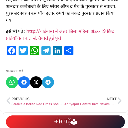
शानदार बल्लेबाजी के लिए प्लेयर ऑफ द मैच के पुरस्कार से नवाजा.
पुरस्कार स्वरुप उसे पाँच हजार रुपये का नकद पुरस्कार प्रदान किया
गया.
इसे भी पढ़ें :
http://चाईबासा में अंतर जिला महिला अंडर-19 क्रिकेट
प्रतियोगिता कल से, तैयारी हुई पूरी
Facebook
Twitter
WhatsApp
Telegram
LinkedIn
Share
SHARE करें
PREVIOUS
NEXT
Saraikela Indian Red Cross Society meeting: इंडियन रेड क्रॉस सोसाइटी कार्यकारिणी की बैठक आयोजित, 8 मई को रक्तदान शिविर का आयोजन
Adityapur Central Ram Navami Meeting: 7 अप्रैल को धूमधाम से निकलेगा रामनवमी विसर्जन जुलूस आदित्यपुर सहित तीन अलग-अलग स्थानों पर होंगे खेल का प्रदर्शन
और पढ़ें