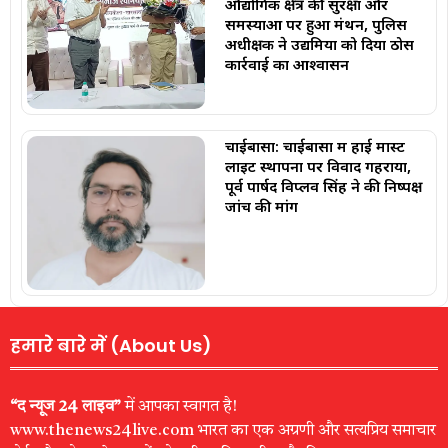
औद्योगिक क्षेत्र की सुरक्षा और
समस्याओं पर हुआ मंथन, पुलिस
अधीक्षक ने उद्यमियों को दिया ठोस
कार्रवाई का आश्वासन
चाईबासा: चाईबासा में हाई मास्ट
लाइट स्थापना पर विवाद गहराया,
पूर्व पार्षद विप्लव सिंह ने की निष्पक्ष
जांच की मांग
हमारे बारे में (About Us)
“द न्यूज 24 लाइव”
में आपका स्वागत है!
www.thenews24live.com भारत का एक अग्रणी और सत्यप्रिय समाचार