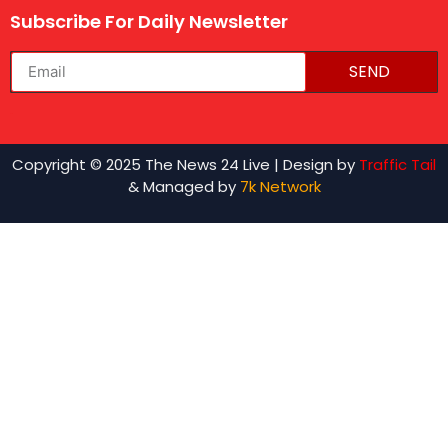
Subscribe For Daily Newsletter
SEND
lexifo
Copyright © 2025 The News 24 Live | Design by
Traffic Tail
& Managed by
7k Network