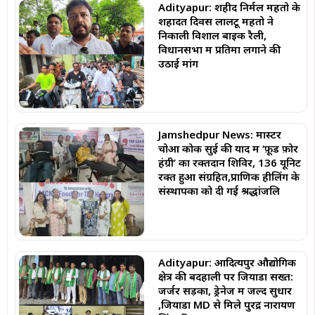
Adityapur: शहीद निर्मल महतो के
शहादत दिवस लालटू महतो ने
निकाली विशाल बाइक रैली,
विधानसभा में प्रतिमा लगाने की
उठाई मांग
Jamshedpur News: मास्टर
चोआ कोक सुई की याद में ‘फ़ूड फ़ोर
हंग्री’ का रक्तदान शिविर, 136 यूनिट
रक्त हुआ संग्रहित,प्राणिक हीलिंग के
संस्थापकों को दी गई श्रद्धांजलि
Adityapur: आदित्यपुर औद्योगिक
क्षेत्र की बदहाली पर जियाडा सख्त:
जर्जर सड़कों, ड्रेनेज में जल्द सुधार
,जियाडा MD से मिले पुरेंद्र नारायण