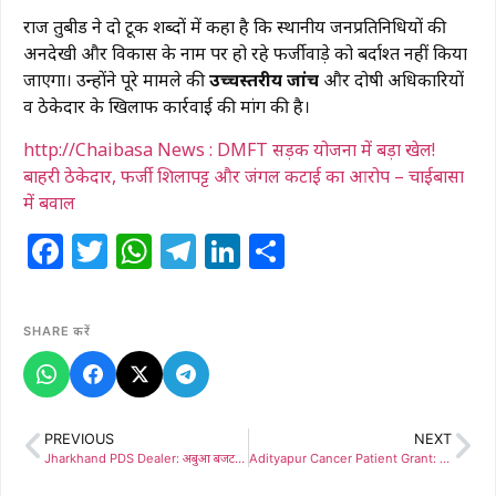
​राज तुबीड ने दो टूक शब्दों में कहा है कि स्थानीय जनप्रतिनिधियों की
अनदेखी और विकास के नाम पर हो रहे फर्जीवाड़े को बर्दाश्त नहीं किया
जाएगा। उन्होंने पूरे मामले की
उच्चस्तरीय जांच
और दोषी अधिकारियों
व ठेकेदार के खिलाफ कार्रवाई की मांग की है।
http://Chaibasa News : DMFT सड़क योजना में बड़ा खेल!
बाहरी ठेकेदार, फर्जी शिलापट्ट और जंगल कटाई का आरोप – चाईबासा
में बवाल
Facebook
Twitter
WhatsApp
Telegram
LinkedIn
Share
SHARE करें
PREVIOUS
NEXT
Jharkhand PDS Dealer: अबुआ बजट में पीडीएस दुकानदारों के लिए 15 लाख का बीमा और पेंशन की मांग, फूलकांत झा ने सरकार को भेजा ज्ञापन
Adityapur Cancer Patient Grant: आदित्यपुर: भाजपा नेता सतीश शर्मा की पहल पर कैंसर मरीज को मिली ₹2.95 लाख की सरकारी मदद