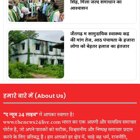
सिंह, मिला जल्द समाधान का
आश्वासन
जैंतगढ़ में सामुदायिक स्वास्थ्य केंद्र
की मांग तेज, आठ पंचायतों के हजारों
लोगों को बेहतर इलाज का इंतजार
हमारे बारे में (About Us)
“द न्यूज 24 लाइव”
में आपका स्वागत है!
www.thenews24live.com भारत का एक अग्रणी और सत्यप्रिय समाचार
पोर्टल है, जो अपने पाठकों को सटीक, विश्वसनीय और निष्पक्ष समाचार प्रदान
करने के लिए प्रतिबद्ध है। हम आपको हर क्षेत्र में, चाहे वह धर्म, राजनीति,