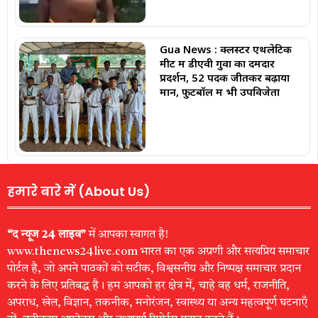
Gua News : क्लस्टर एथलेटिक
मीट में डीएवी गुवा का दमदार
प्रदर्शन, 52 पदक जीतकर बढ़ाया
मान, फुटबॉल में भी उपविजेता
हमारे बारे में (About Us)
“द न्यूज 24 लाइव”
में आपका स्वागत है!
www.thenews24live.com भारत का एक अग्रणी और सत्यप्रिय समाचार
पोर्टल है, जो अपने पाठकों को सटीक, विश्वसनीय और निष्पक्ष समाचार प्रदान
करने के लिए प्रतिबद्ध है। हम आपको हर क्षेत्र में, चाहे वह धर्म, राजनीति,
अपराध, खेल, विज्ञान, तकनीक, मनोरंजन, स्वास्थ्य या अन्य महत्वपूर्ण घटनाएँ