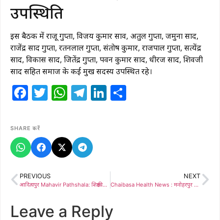
उपस्थिति
इस बैठक में राजू गुप्ता, विजय कुमार साव, अतुल गुप्ता, जमुना प्रसाद,
राजेंद्र प्रसाद गुप्ता, रतनलाल गुप्ता, संतोष कुमार, राजपाल गुप्ता, सत्येंद्र
प्रसाद, विकास प्रसाद, जितेंद्र गुप्ता, पवन कुमार प्रसाद, धीरज प्रसाद, शिवजी
प्रसाद सहित समाज के कई प्रमुख सदस्य उपस्थित रहे।
Facebook
Twitter
WhatsApp
Telegram
LinkedIn
Share
SHARE करें
PREVIOUS
NEXT
आदित्यपुर Mahavir Pathshala: शिक्षाविद् डॉ. महावीर राम की स्मृति में स्थापित महावीर पाठशाला का प्रथम वार्षिकोत्सव:ऑटो क्लस्टर में बिखेरी सांस्कृतिक छटा; बच्चों की प्रतिभा देख मंत्रमुग्ध हुए अतिथि
Chaibasa Health News : मनोहरपुर में जच्चा-बच्चा की मौत, इलाज पर उठे सवाल
Leave a Reply