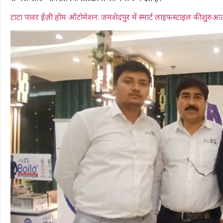
टाटा पावर ईज़ी होम ऑटोमेशन: जमशेदपुर में स्मार्ट लाइफस्टाइल की शुरुआ