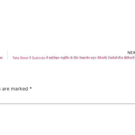
NE
सा
Tata Steel ने Sukinda में सस्टेनेबल माइनिंग के लिए नेक्स्टजेन वाटर मैनेजमेंट टेक्नोलॉजीज की तैनाती
ds are marked
*