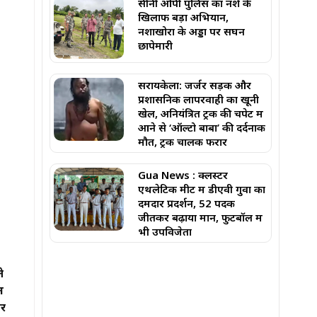
सीनी ओपी पुलिस का नशे के
खिलाफ बड़ा अभियान,
नशाखोरों के अड्डों पर सघन
छापेमारी
सरायकेला: जर्जर सड़क और
प्रशासनिक लापरवाही का खूनी
खेल, अनियंत्रित ट्रक की चपेट में
आने से ‘ऑल्टो बाबा’ की दर्दनाक
मौत, ट्रक चालक फरार
Gua News : क्लस्टर
एथलेटिक मीट में डीएवी गुवा का
दमदार प्रदर्शन, 52 पदक
जीतकर बढ़ाया मान, फुटबॉल में
भी उपविजेता
े
ल
और