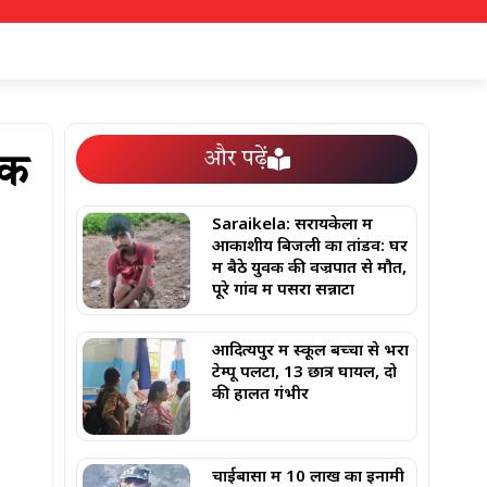
और पढ़ें
दक
Saraikela: सरायकेला में
आकाशीय बिजली का तांडव: घर
में बैठे युवक की वज्रपात से मौत,
पूरे गांव में पसरा सन्नाटा
आदित्यपुर में स्कूल बच्चों से भरा
टेम्पू पलटा, 13 छात्र घायल, दो
की हालत गंभीर
चाईबासा में 10 लाख का इनामी