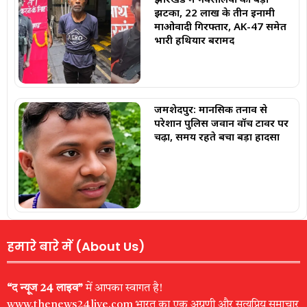
झटका, 22 लाख के तीन इनामी
माओवादी गिरफ्तार, AK-47 समेत
भारी हथियार बरामद
जमशेदपुर: मानसिक तनाव से
परेशान पुलिस जवान वॉच टावर पर
चढ़ा, समय रहते बचा बड़ा हादसा
हमारे बारे में (About Us)
“द न्यूज 24 लाइव”
में आपका स्वागत है!
www.thenews24live.com भारत का एक अग्रणी और सत्यप्रिय समाचार