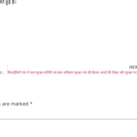
की हुई है।
NE
Adityapur Petrol Shortage: जमशेदपुर-आदित्यपुर में पेट्रोल के लिए अफरा-तफरी, नोटबंदी जैसे हालात; घंटों कतार में खड़े लोग, पीएम मोदी के कम खपत के आह्वान का दिखा असर, पेट्रोल पंपों पर तीखी नोकझोंक और हंगामे की स्थिति
बिचाईकिरी गांव
ds are marked
*