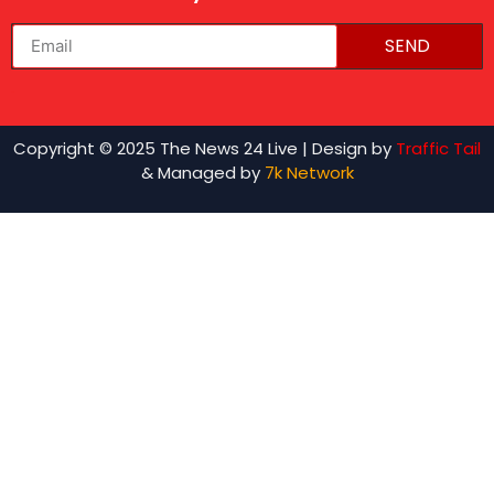
SEND
lexifo
Copyright © 2025 The News 24 Live | Design by
Traffic Tail
& Managed by
7k Network