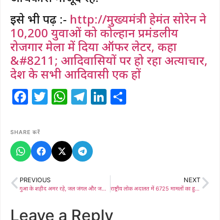
इसे भी पढ़ें :-
http://मुख्यमंत्री हेमंत सोरेन ने
10,200 युवाओं को कोल्हान प्रमंडलीय
रोजगार मेला में दिया ऑफर लेटर, कहा
&#8211; आदिवासियों पर हो रहा अत्याचार,
देश के सभी आदिवासी एक हों
Facebook
Twitter
WhatsApp
Telegram
LinkedIn
Share
SHARE करें
PREVIOUS
NEXT
गुआ के शहीद अमर रहे, जल जंगल और जमीन की रक्षा हेतु शहीद होने वाले गुआ के शहीदों के योगदान भुलाया नहीं जा सकता है : सांसद गीता कोड़ा
राष्ट्रीय लोक अदालत में 6725 मामलों का हुआ निष्पादन, 4 करोड़ 41लाख 37हजार 366 रुपये की राशि का हुआ समायोजन
Leave a Reply