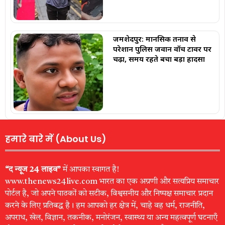
जमशेदपुर: मानसिक तनाव से
परेशान पुलिस जवान वॉच टावर पर
चढ़ा, समय रहते बचा बड़ा हादसा
हमारे बारे में (About Us)
“द न्यूज 24 लाइव”
में आपका स्वागत है!
www.thenews24live.com भारत का एक अग्रणी और सत्यप्रिय समाचार
पोर्टल है, जो अपने पाठकों को सटीक, विश्वसनीय और निष्पक्ष समाचार प्रदान
करने के लिए प्रतिबद्ध है। हम आपको हर क्षेत्र में, चाहे वह धर्म, राजनीति,
अपराध, खेल, विज्ञान, तकनीक, मनोरंजन, स्वास्थ्य या अन्य महत्वपूर्ण घटनाएँ