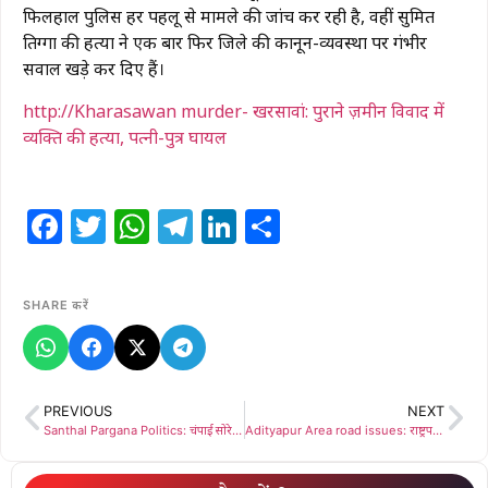
फिलहाल पुलिस हर पहलू से मामले की जांच कर रही है, वहीं सुमित
तिग्गा की हत्या ने एक बार फिर जिले की कानून-व्यवस्था पर गंभीर
सवाल खड़े कर दिए हैं।
http://Kharasawan murder- खरसावां: पुराने ज़मीन विवाद में
व्यक्ति की हत्या, पत्नी-पुत्र घायल
Facebook
Twitter
WhatsApp
Telegram
LinkedIn
Share
SHARE करें
PREVIOUS
NEXT
Santhal Pargana Politics: चंपाई सोरेन के भोगनाडीह एजेंडे पर बरसे गणेश महाली, कहा- सरकार को बदनाम करने की साजिश ,संथाल आदिवासियों को ठग रहे हैं पूर्व मुख्यमंत्री’
Adityapur Area road issues: राष्ट्रपति के आगमन पर सज रहा VIP रूट, आवासीय और औद्योगिक सड़कों को भी ‘चकाचक’ करे प्रशासन: अनिल पासवान