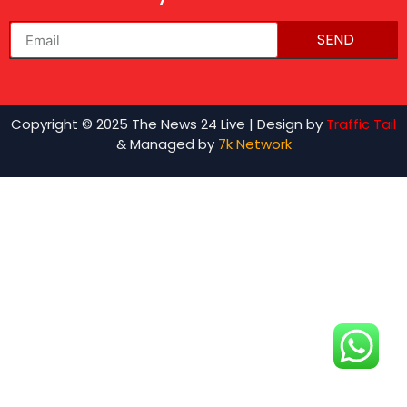
SEND
lexifo
Copyright © 2025 The News 24 Live | Design by
Traffic Tail
& Managed by
7k Network