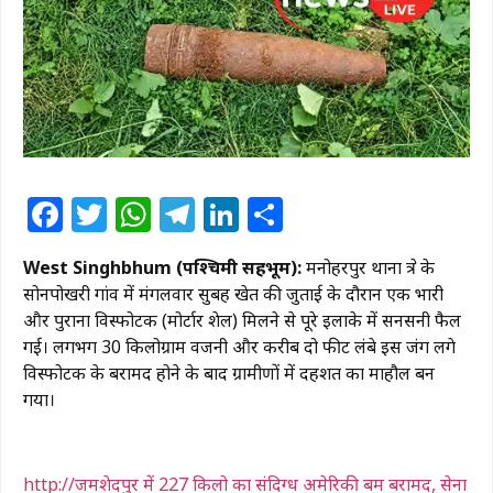
Facebook
Twitter
WhatsApp
Telegram
LinkedIn
Share
West Singhbhum (पश्चिमी सिंहभूम):
मनोहरपुर थाना क्षेत्र के
सोनपोखरी गांव में मंगलवार सुबह खेत की जुताई के दौरान एक भारी
और पुराना विस्फोटक (मोर्टार शेल) मिलने से पूरे इलाके में सनसनी फैल
गई। लगभग 30 किलोग्राम वजनी और करीब दो फीट लंबे इस जंग लगे
विस्फोटक के बरामद होने के बाद ग्रामीणों में दहशत का माहौल बन
गया।
http://जमशेदपुर में 227 किलो का संदिग्ध अमेरिकी बम बरामद, सेना