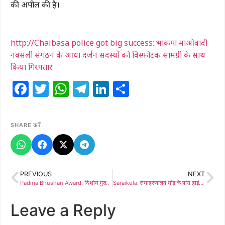
की अपील की है।
http://Chaibasa police got big success: भाकपा माओवादी
नक्सली संगठन के आधा दर्जन सदस्यों को विस्फोटक सामग्री के साथ
किया गिरफ्तार
Facebook
Twitter
WhatsApp
Telegram
LinkedIn
Share
SHARE करें
PREVIOUS
NEXT
Padma Bhushan Award: दिशोम गुरु शिबू सोरेन को मरणोपरांत पद्म भूषण: मेयर संजय सरदार ने जताया आभार, कहा— यह पूरे झारखंड का सम्मान
Saraikela: समाहरणालय मोड़ के पास हाईवा की चपेट में आने से महिला की मौत, देवर गंभीर
Leave a Reply