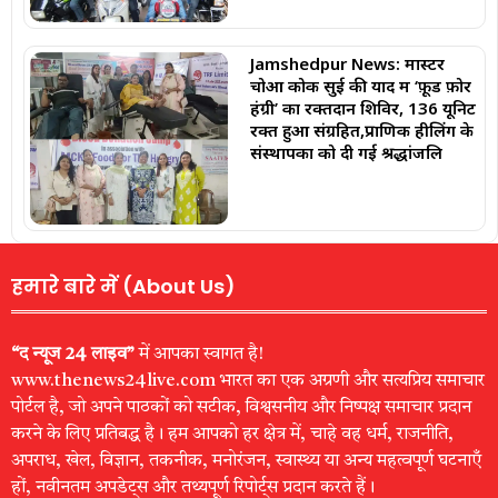
Jamshedpur News: मास्टर
चोआ कोक सुई की याद में ‘फ़ूड फ़ोर
हंग्री’ का रक्तदान शिविर, 136 यूनिट
रक्त हुआ संग्रहित,प्राणिक हीलिंग के
संस्थापकों को दी गई श्रद्धांजलि
हमारे बारे में (About Us)
“द न्यूज 24 लाइव”
में आपका स्वागत है!
www.thenews24live.com भारत का एक अग्रणी और सत्यप्रिय समाचार
पोर्टल है, जो अपने पाठकों को सटीक, विश्वसनीय और निष्पक्ष समाचार प्रदान
करने के लिए प्रतिबद्ध है। हम आपको हर क्षेत्र में, चाहे वह धर्म, राजनीति,
अपराध, खेल, विज्ञान, तकनीक, मनोरंजन, स्वास्थ्य या अन्य महत्वपूर्ण घटनाएँ
हों, नवीनतम अपडेट्स और तथ्यपूर्ण रिपोर्ट्स प्रदान करते हैं।