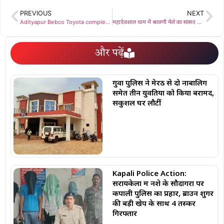
PREVIOUS
NEXT
Adityapur Bebco Toyota completes 25 years : बेब्को टोयोटा की स्थापना के 25 वर्ष पूर्ण होने पर हुआ भव्य कार्यक्रम
महादेवशाल धाम में श्रावणी मेले का सांसद ने किया उद्घाटन, भोले बाबा के दरबार में टेका मत्था
और पढ़ें
गुवा पुलिस ने मेरठ से दो नाबालिग
समेत तीन युवतियों को किया बरामद,
सकुशल घर लौटीं
Kapali Police Action:
सरायकेला में नशे के सौदागरों पर
कपाली पुलिस का प्रहार, ब्राउन शुगर
की बड़ी खेप के साथ 4 तस्कर
गिरफ्तार