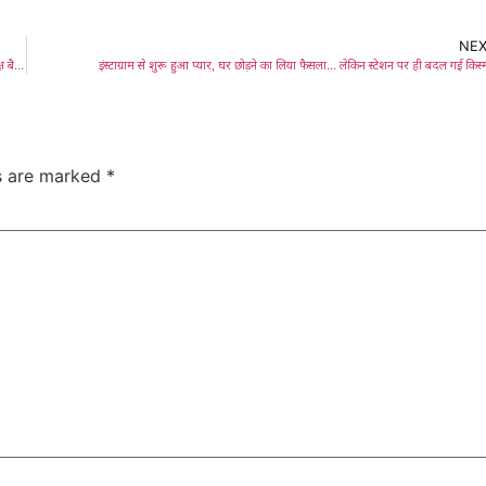
NE
Saraikela:आरजेडी का 30वां स्थापना दिवस: सरायकेला-खरसावां में धूमधाम से मना जश्न, जिला अध्यक्ष बैजू कुमार के नेतृत्व में सामाजिक न्याय और संगठन विस्तार का लिया संकल्प
इंस्टाग्राम से शुरू हुआ प्यार, घर छोड़ने का लिया फैसला… लेकिन स्टेशन पर ही बदल गई किस
ds are marked
*