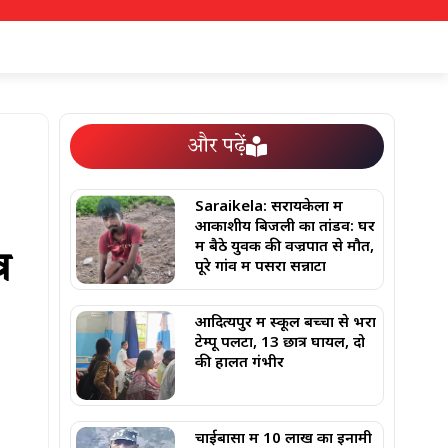
और पढ़ें
Saraikela: सरायकेला में
आकाशीय बिजली का तांडव: घर
में बैठे युवक की वज्रपात से मौत,
व
पूरे गांव में पसरा सन्नाटा
आदित्यपुर में स्कूल बच्चों से भरा
टेम्पू पलटा, 13 छात्र घायल, दो
की हालत गंभीर
चाईबासा में 10 लाख का इनामी