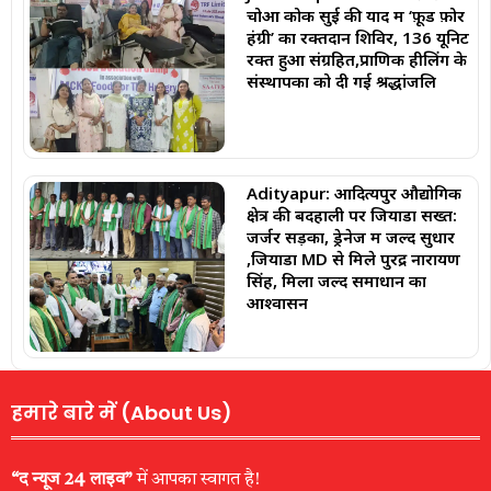
चोआ कोक सुई की याद में ‘फ़ूड फ़ोर
हंग्री’ का रक्तदान शिविर, 136 यूनिट
रक्त हुआ संग्रहित,प्राणिक हीलिंग के
संस्थापकों को दी गई श्रद्धांजलि
Adityapur: आदित्यपुर औद्योगिक
क्षेत्र की बदहाली पर जियाडा सख्त:
जर्जर सड़कों, ड्रेनेज में जल्द सुधार
,जियाडा MD से मिले पुरेंद्र नारायण
सिंह, मिला जल्द समाधान का
आश्वासन
हमारे बारे में (About Us)
“द न्यूज 24 लाइव”
में आपका स्वागत है!