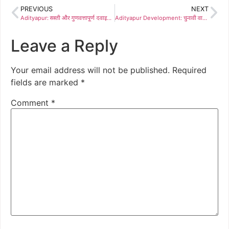
PREVIOUS
NEXT
Adityapur: सस्ती और गुणवत्तापूर्ण दवाइयों से गरीब परिवारों को मिलेगी बड़ी राहत : अर्जुन मुंडा
Adityapur Development: चुनावी वादों को हकीकत में बदलने उतरे पार्षद शांतनु घोष, वार्ड 13 के कायाकल्प की हुई शुरुआत
Leave a Reply
Your email address will not be published.
Required
fields are marked
*
Comment
*