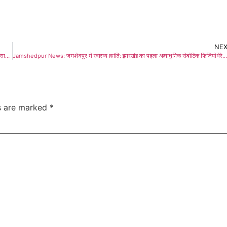
NE
Adityapur: पूर्व केंद्रीय मंत्री अर्जुन मुंडा की पत्नी मीरा मुंडा की कार दुर्घटनाग्रस्त, हादसे के बाद दिखाई इंसानियत,स्थानीय लोगों ने की सराहना
Jamshedpur News: जमशेदपुर में स्वास्थ्य क्रांति: झारखंड का पहला अत्याधुनिक रोबोटिक फिजियोथेरेपी सेंटर शुरू, मरीज को मिलेगी महानगरों के तर्ज पर सुविधा
ds are marked
*