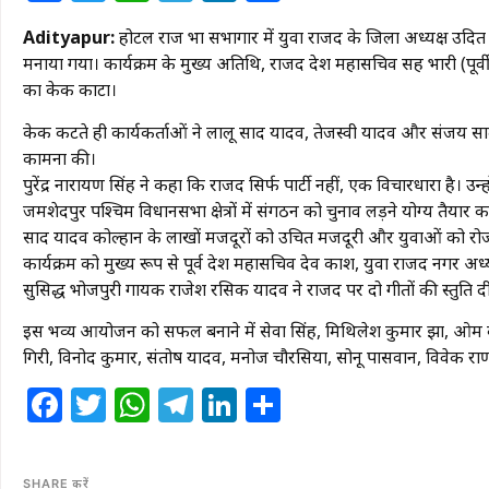
Adityapur:
होटल राज प्रभा सभागार में युवा राजद के जिला अध्यक्ष उदित 
मनाया गया। कार्यक्रम के मुख्य अतिथि, राजद प्रदेश महासचिव सह प्रभारी (पूर्वी
का केक काटा।
केक कटते ही कार्यकर्ताओं ने लालू प्रसाद यादव, तेजस्वी यादव और संजय प्रस
कामना की।
​पुरेंद्र नारायण सिंह ने कहा कि राजद सिर्फ पार्टी नहीं, एक विचारधारा है। 
जमशेदपुर पश्चिम विधानसभा क्षेत्रों में संगठन को चुनाव लड़ने योग्य तैयार
प्रसाद यादव कोल्हान के लाखों मजदूरों को उचित मजदूरी और युवाओं को रोजग
​कार्यक्रम को मुख्य रूप से पूर्व प्रदेश महासचिव देव प्रकाश, युवा राजद नग
सुप्रसिद्ध भोजपुरी गायक राजेश रसिक यादव ने राजद पर दो गीतों की प्रस्तुति द
​इस भव्य आयोजन को सफल बनाने में सेवा सिंह, मिथिलेश कुमार झा, ओम प्रक
गिरी, विनोद कुमार, संतोष यादव, मनोज चौरसिया, सोनू पासवान, विवेक राण
Facebook
Twitter
WhatsApp
Telegram
LinkedIn
Share
SHARE करें