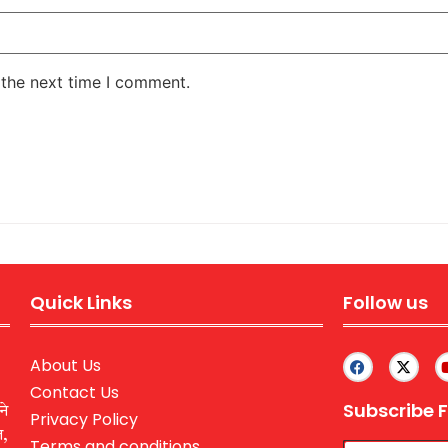
 the next time I comment.
Quick Links
Follow us
About Us
Contact Us
Subscribe F
ने
Privacy Policy
ल,
Terms and conditions