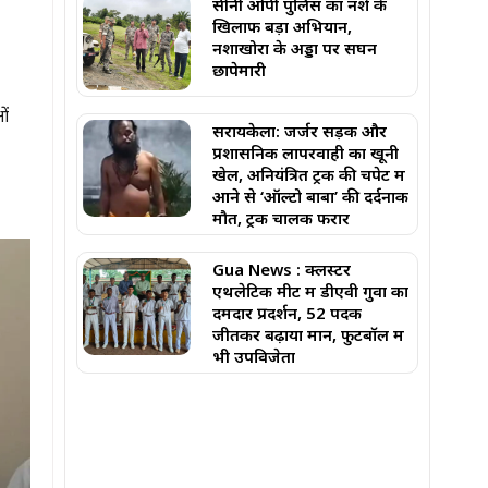
सीनी ओपी पुलिस का नशे के
खिलाफ बड़ा अभियान,
नशाखोरों के अड्डों पर सघन
छापेमारी
ों
सरायकेला: जर्जर सड़क और
प्रशासनिक लापरवाही का खूनी
खेल, अनियंत्रित ट्रक की चपेट में
आने से ‘ऑल्टो बाबा’ की दर्दनाक
मौत, ट्रक चालक फरार
Gua News : क्लस्टर
एथलेटिक मीट में डीएवी गुवा का
दमदार प्रदर्शन, 52 पदक
जीतकर बढ़ाया मान, फुटबॉल में
भी उपविजेता