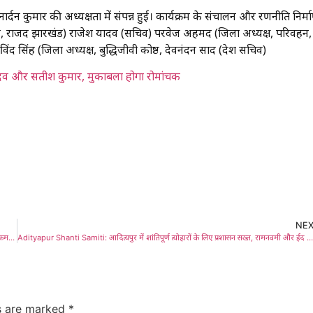
 जनार्दन कुमार की अध्यक्षता में संपन्न हुई। कार्यक्रम के संचालन और रणनीति निर्मा
हासचिव, राजद झारखंड) राजेश यादव (सचिव) परवेज अहमद (जिला अध्यक्ष, परिवहन, पू
ह (जिला अध्यक्ष, बुद्धिजीवी प्रकोष्ठ, देवनंदन प्रसाद (प्रदेश सचिव)
ादव और सतीश कुमार, मुकाबला होगा रोमांचक
NE
Saraikela Peace Committee: सरायकेला : त्योहारों पर सद्भाव की अपील: जिला प्रशासन ने कसी कमर, हुड़दंगियों पर रहेगी ड्रोन से नजर, उपायुक्त नितिश कुमार सिंह और एसपी मुकेश लुनायत ने शांति समिति के सदस्यों के साथ की उच्चस्तरीय बैठक
Adityapur Shanti Samiti: आदित्यपुर में शांतिपूर्ण त्योहारों के लिए प्रशासन सख्त, रामनवमी और ईद को लेकर अखाड़ा समितियों के साथ हुई बैठक, विसर्जन जुलूस, स्ट्रीट लाइट और जलापूर्ति दुरुस्त करने के निर्देश
ds are marked
*