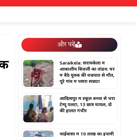
और पढ़ें
Saraikela: सरायकेला में
ठक
आकाशीय बिजली का तांडव: घर
में बैठे युवक की वज्रपात से मौत,
पूरे गांव में पसरा सन्नाटा
आदित्यपुर में स्कूल बच्चों से भरा
टेम्पू पलटा, 13 छात्र घायल, दो
की हालत गंभीर
चाईबासा में 10 लाख का इनामी