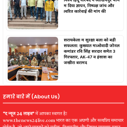
में दिया ज्ञापन, निष्पक्ष जांच और
त्वरित कार्रवाई की मांग की
सरायकेला में सुरक्षा बलों को बड़ी
सफलता: कुख्यात माओवादी जोनल
कमांडर रवि सिंह सरदार समेत 3
गिरफ्तार, AK-47 व इंसास का
जखीरा बरामद
हमारे बारे में (About Us)
“द न्यूज 24 लाइव”
में आपका स्वागत है!
www.thenews24live.com भारत का एक अग्रणी और सत्यप्रिय समाचार