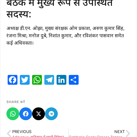
​बैठक में मुख्य रूप से उपस्थित
सदस्य:
अध्यक्ष डी.एन. ओझा, मुख्य संरक्षक ओम प्रकाश, अरुण कुमार सिंह,
रंजना मिश्रा, मनोज दुबे, निशांत कुमार, और रविशंकर पासवान समेत
कई अधिवक्ता।
Facebook
Twitter
WhatsApp
Telegram
LinkedIn
Share
SHARE करें
PREVIOUS
NEXT
Adityapur: आदित्यपुर में स्वामी विवेकानंद प्रतिभा सम्मान समारोह, कांग्रेस महासचिव अजय सिंह के आवास पर हुआ भव्य आयोजन; 100 से अधिक विद्यार्थी, शिक्षक और अभिभावक हुए सम्मानित
Gamharia: Geeta Classes Toppers: गीता क्लासेस ने ‘गीता गौरव सम्मान’ समारोह में टॉपर विद्यार्थियों को किया सम्मानित