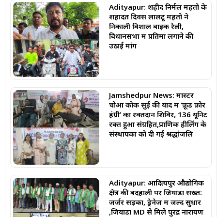
Adityapur: शहीद निर्मल महतो के
शहादत दिवस लालटू महतो ने
निकाली विशाल बाइक रैली,
विधानसभा में प्रतिमा लगाने की
उठाई मांग
Jamshedpur News: मास्टर
चोआ कोक सुई की याद में ‘फ़ूड फ़ोर
हंग्री’ का रक्तदान शिविर, 136 यूनिट
रक्त हुआ संग्रहित,प्राणिक हीलिंग के
संस्थापकों को दी गई श्रद्धांजलि
Adityapur: आदित्यपुर औद्योगिक
क्षेत्र की बदहाली पर जियाडा सख्त:
जर्जर सड़कों, ड्रेनेज में जल्द सुधार
,जियाडा MD से मिले पुरेंद्र नारायण