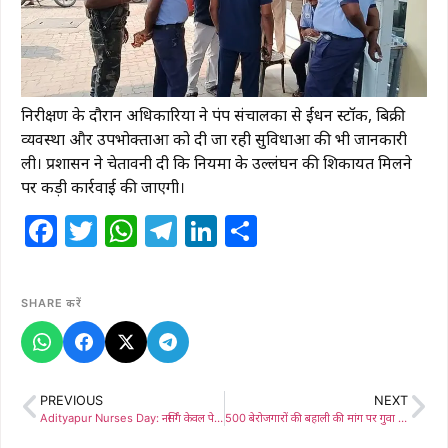
निरीक्षण के दौरान अधिकारियों ने पंप संचालकों से ईंधन स्टॉक, बिक्री
व्यवस्था और उपभोक्ताओं को दी जा रही सुविधाओं की भी जानकारी
ली। प्रशासन ने चेतावनी दी कि नियमों के उल्लंघन की शिकायत मिलने
पर कड़ी कार्रवाई की जाएगी।
Facebook
Twitter
WhatsApp
Telegram
LinkedIn
Share
SHARE करें
PREVIOUS
NEXT
Adityapur Nurses Day: नर्सिंग केवल पेशा नहीं, बल्कि करुणा और त्याग की पवित्र यात्रा है: डॉ. कृष्ण प्यारे, गांधी कॉलेज ऑफ नर्सिंग में भव्य ‘दीप प्रज्वलन एवं शपथ ग्रहण समारोह’ के साथ मनाया गया अंतर्राष्ट्रीय नर्स दिवस
500 बेरोजगारों की बहाली की मांग पर गुवा सेल खदान में अनिश्चितकालीन चक्का जाम, उत्पादन ठप