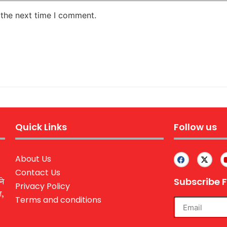
 the next time I comment.
Quick Links
Follow us
About Us
Contact Us
Subscribe F
ने
Privacy Policy
ल,
Terms and conditions