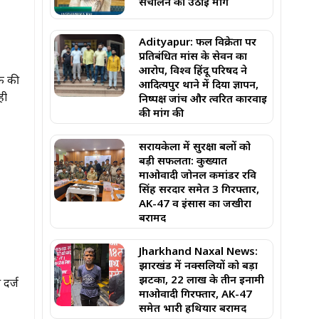
संचालन की उठाई मांग
Adityapur: फल विक्रेता पर
प्रतिबंधित मांस के सेवन का
आरोप, विश्व हिंदू परिषद ने
वक की
आदित्यपुर थाने में दिया ज्ञापन,
ही
निष्पक्ष जांच और त्वरित कार्रवाई
की मांग की
सरायकेला में सुरक्षा बलों को
बड़ी सफलता: कुख्यात
माओवादी जोनल कमांडर रवि
सिंह सरदार समेत 3 गिरफ्तार,
AK-47 व इंसास का जखीरा
बरामद
Jharkhand Naxal News:
झारखंड में नक्सलियों को बड़ा
झटका, 22 लाख के तीन इनामी
 दर्ज
माओवादी गिरफ्तार, AK-47
समेत भारी हथियार बरामद