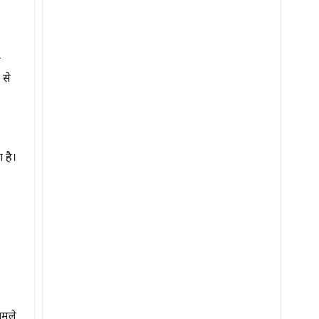
ह
 से
 है।
,
ामले