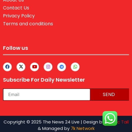
Contact Us
Privacy Policy
Terms and conditions
Follow us
Subscribe For Daily Newsletter
SEND
lexifo
Copyright © 2025 The News 24 Live | Design by
Traffic Tail
& Managed by
7k Network