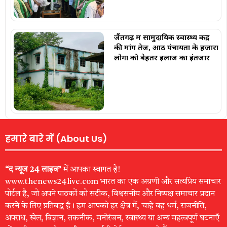
जैंतगढ़ में सामुदायिक स्वास्थ्य केंद्र
की मांग तेज, आठ पंचायतों के हजारों
लोगों को बेहतर इलाज का इंतजार
हमारे बारे में (About Us)
“द न्यूज 24 लाइव”
में आपका स्वागत है!
www.thenews24live.com भारत का एक अग्रणी और सत्यप्रिय समाचार
पोर्टल है, जो अपने पाठकों को सटीक, विश्वसनीय और निष्पक्ष समाचार प्रदान
करने के लिए प्रतिबद्ध है। हम आपको हर क्षेत्र में, चाहे वह धर्म, राजनीति,
अपराध, खेल, विज्ञान, तकनीक, मनोरंजन, स्वास्थ्य या अन्य महत्वपूर्ण घटनाएँ