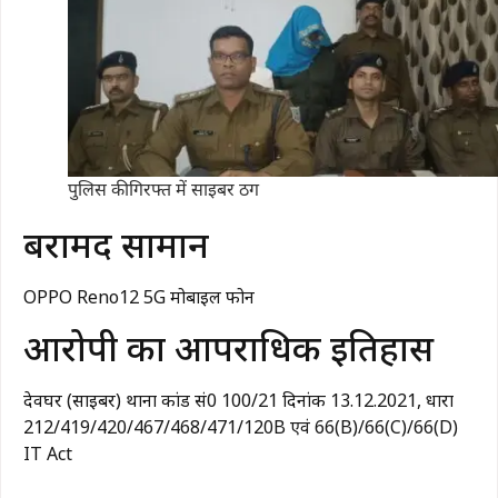
पुलिस की गिरफ्त में साइबर ठग
बरामद सामान
OPPO Reno12 5G मोबाइल फोन
आरोपी का आपराधिक इतिहास
देवघर (साइबर) थाना कांड सं0 100/21 दिनांक 13.12.2021, धारा
212/419/420/467/468/471/120B एवं 66(B)/66(C)/66(D)
IT Act