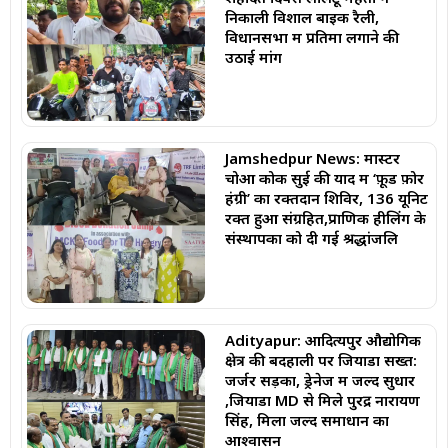
निकाली विशाल बाइक रैली,
विधानसभा में प्रतिमा लगाने की
उठाई मांग
Jamshedpur News: मास्टर
चोआ कोक सुई की याद में ‘फ़ूड फ़ोर
हंग्री’ का रक्तदान शिविर, 136 यूनिट
रक्त हुआ संग्रहित,प्राणिक हीलिंग के
संस्थापकों को दी गई श्रद्धांजलि
Adityapur: आदित्यपुर औद्योगिक
क्षेत्र की बदहाली पर जियाडा सख्त:
जर्जर सड़कों, ड्रेनेज में जल्द सुधार
,जियाडा MD से मिले पुरेंद्र नारायण
सिंह, मिला जल्द समाधान का
आश्वासन