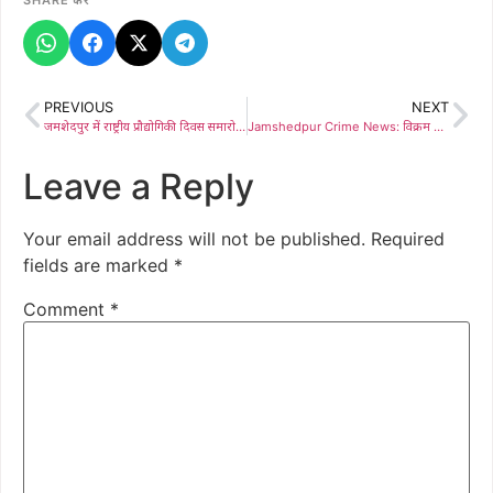
SHARE करें
PREVIOUS
NEXT
जमशेदपुर में राष्ट्रीय प्रौद्योगिकी दिवस समारोह, स्थानीय जरूरतों के अनुरूप तकनीक पर जोर
Jamshedpur Crime News: विक्रम शर्मा हत्याकांड: 1 लाख का इनामी यशराज सहारनपुर से गिरफ्तार, गैंगस्टर अखिलेश सिंह से कनेक्शन का खुलासा, रांची से दिल्ली तक फैला था मर्डर नेटवर्क
Leave a Reply
Your email address will not be published.
Required
fields are marked
*
Comment
*