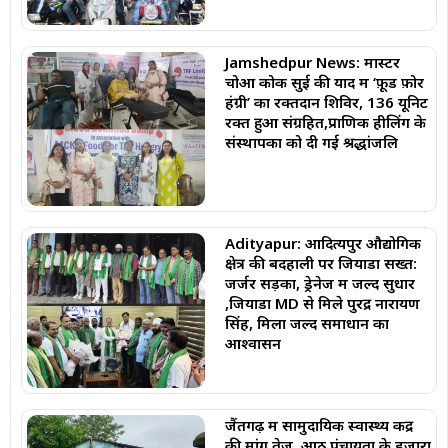
Jamshedpur News: मास्टर
चोआ कोक सुई की याद में ‘फ़ूड फ़ोर
हंग्री’ का रक्तदान शिविर, 136 यूनिट
रक्त हुआ संग्रहित,प्राणिक हीलिंग के
संस्थापकों को दी गई श्रद्धांजलि
Adityapur: आदित्यपुर औद्योगिक
क्षेत्र की बदहाली पर जियाडा सख्त:
जर्जर सड़कों, ड्रेनेज में जल्द सुधार
,जियाडा MD से मिले पुरेंद्र नारायण
सिंह, मिला जल्द समाधान का
आश्वासन
जैंतगढ़ में सामुदायिक स्वास्थ्य केंद्र
की मांग तेज, आठ पंचायतों के हजारों