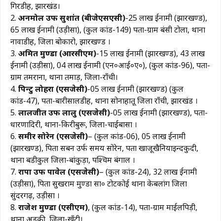
गिरडीह, झारखंड।
2.
अनमोल उर्फ सुशांत (बीजेएसएसी)
-25 लाख ईनामी (झारखण्ड),
65 लाख ईनामी (उड़ीसा), (कुल कांड-149) पता-ग्राम बंसी टोला, थाना
नावाडीह, जिला बोकारो, झारखण्ड ।
3.
अमित मुण्डा (आरसीएम)
-15 लाख ईनामी (झारखण्ड), 43 लाख
ईनामी (उड़ीसा), 04 लाख ईनामी (एन०आई०ए०), (कुल कांड-96), पता-
ग्राम तमराना, थाना तमाड़, जिला-राँची।
4.
पिन्टु लोहरा (एसजेसी)
-05 लाख ईनामी (झारखण्ड) (कुल
कांड-47), पता-बारीसालडीह, थाना सोनाहातू जिला राँची, झारखंड ।
5.
लालजीत उर्फ लालु (एसजेसी)
-05 लाख ईनामी (झारखण्ड), पता-
धारणादिरी, थाना-किरीबुरू, जिला-चाईबासा ।
6.
समीर सोरेन (एसजेसी)
– (कुल कांड-06), 05 लाख ईनामी
(झारखण्ड), पिता सबन उर्फ समय सोरेन, पता खाजूखैनियाइन्दकुदी,
थाना बडीकुल जिला-बांकुड़ा, पश्चिम बंगाल ।
7.
रापा उर्फ पावेल (एसजेसी)
– (कुल कांड-24), 32 लाख ईनामी
(उड़ीसा), पिता सुखराम मुण्डा सा० टोटकोई थाना केबलांग जिला
सुंदरगढ़, उड़ीसा ।
8.
राजेश मुण्डा (एसीएम)
, (कुल कांड-14), पता-ग्राम माईलपिड़ी,
थाना अड़की, जिला-खूँटी।