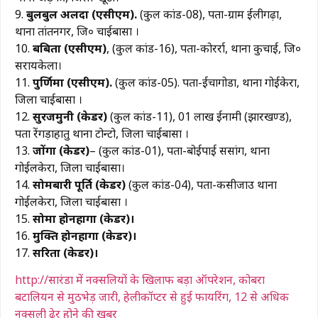
9.
बुलबुल अलदा (एसीएम).
(कुल कांड-08), पता-ग्राम ईलीगढ़ा,
थाना तांतनगर, जि० चाईबासा ।
10.
बबिता (एसीएम)
, (कुल कांड-16), पता-कोरर्रा, थाना कुचाई, जि०
सरायकेला।
11.
पुर्णिमा (एसीएम).
(कुल कांड-05). पता-ईचागोडा, थाना गोईकेरा,
जिला चाईबासा ।
12.
सुरजमुनी (केडर)
(कुल कांड-11), 01 लाख ईनामी (झारखण्ड),
पता रेंगड़ाहातु थाना टोन्टो, जिला चाईबासा ।
13.
जोंगा (केडर)
– (कुल कांड-01), पता-बोईपाई ससांग, थाना
गोईलकेरा, जिला चाईबासा।
14.
सोमबारी पूर्ति (केडर)
(कुल कांड-04), पता-कसीजाउ थाना
गोईलकेरा, जिला चाईबासा ।
15.
सोमा होनहागा (केडर)।
16.
मुक्ति होनहागा (केडर)।
17.
सरिता (केडर)।
http://सारंडा में नक्सलियों के खिलाफ बड़ा ऑपरेशन, कोबरा
बटालियन से मुठभेड़ जारी, हेलीकॉप्टर से हुई फायरिंग, 12 से अधिक
नक्सली ढेर होने की खबर