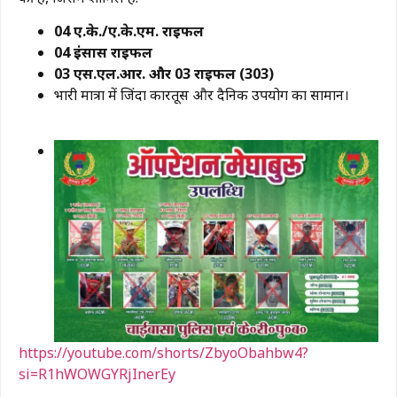
04 ए.के./ए.के.एम. राइफल
04 इंसास राइफल
03 एस.एल.आर. और 03 राइफल (303)
​भारी मात्रा में जिंदा कारतूस और दैनिक उपयोग का सामान।
https://youtube.com/shorts/ZbyoObahbw4?
si=R1hWOWGYRjInerEy