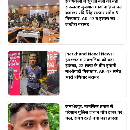
सरायकेला में सुरक्षा बलों को बड़ी
सफलता: कुख्यात माओवादी जोनल
कमांडर रवि सिंह सरदार समेत 3
गिरफ्तार, AK-47 व इंसास का
जखीरा बरामद
Jharkhand Naxal News:
झारखंड में नक्सलियों को बड़ा
झटका, 22 लाख के तीन इनामी
माओवादी गिरफ्तार, AK-47 समेत
भारी हथियार बरामद
जमशेदपुर: मानसिक तनाव से
परेशान पुलिस जवान वॉच टावर पर
चढ़ा, समय रहते बचा बड़ा हादसा