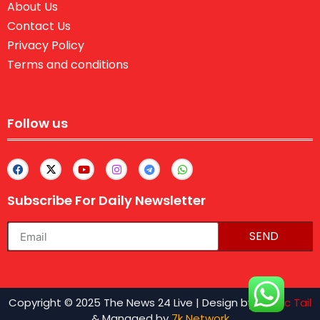
About Us
Contact Us
Privacy Policy
Terms and conditions
Follow us
Subscribe For Daily Newsletter
SEND
lexifo
Copyright © 2025 The News 24 Live | Design by
Traffic Tail
& Managed by
7k Network