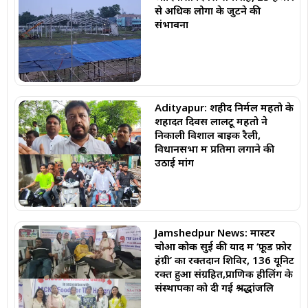
से अधिक लोगों के जुटने की
संभावना
Adityapur: शहीद निर्मल महतो के
शहादत दिवस लालटू महतो ने
निकाली विशाल बाइक रैली,
विधानसभा में प्रतिमा लगाने की
उठाई मांग
Jamshedpur News: मास्टर
चोआ कोक सुई की याद में ‘फ़ूड फ़ोर
हंग्री’ का रक्तदान शिविर, 136 यूनिट
रक्त हुआ संग्रहित,प्राणिक हीलिंग के
संस्थापकों को दी गई श्रद्धांजलि