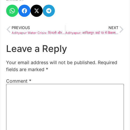
PREVIOUS
NEXT
Adityapur Water Crisis: दिन्दली और कोचा कुली बस्ती में पानी की किल्लत होगी दूर, उपनगर आयुक्त पारुल सिंह के निरीक्षण के बाद 7 लाख की योजना पर तैयारी ,बिछेगी अतिरिक्त पाइपलाइन; नगर निगम भेजेगा टैंकर
Adityapur: आदित्यपुर: वार्ड 19 में विकास की लहर, डिप्टी मेयर अंकुर सिंह और पार्षद बिजेश सिंह ने किया ₹17.84 लाख की योजनाओं का शिलान्यास
Leave a Reply
Your email address will not be published.
Required
fields are marked
*
Comment
*