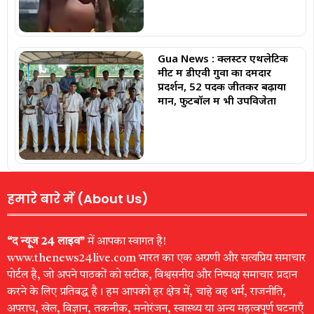
Gua News : क्लस्टर एथलेटिक
मीट में डीएवी गुवा का दमदार
प्रदर्शन, 52 पदक जीतकर बढ़ाया
मान, फुटबॉल में भी उपविजेता
हमारे बारे में (About Us)
“द न्यूज 24 लाइव”
में आपका स्वागत है!
www.thenews24live.com भारत का एक अग्रणी और सत्यप्रिय समाचार
पोर्टल है, जो अपने पाठकों को सटीक, विश्वसनीय और निष्पक्ष समाचार प्रदान
करने के लिए प्रतिबद्ध है। हम आपको हर क्षेत्र में, चाहे वह धर्म, राजनीति,
अपराध, खेल, विज्ञान, तकनीक, मनोरंजन, स्वास्थ्य या अन्य महत्वपूर्ण घटनाएँ