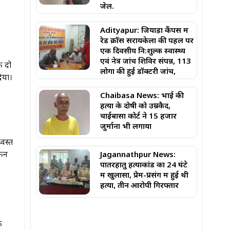
जेल.
Adityapur: जियाड़ा कैंपस में
रेड क्रॉस सरायकेला की पहल पर
एक दिवसीय नि:शुल्क स्वास्थ्य
एवं नेत्र जांच शिविर संपन्न, 113
े दो
लोगों की हुई डॉक्टरी जांच,
िया।
Chaibasa News: भाई की
हत्या के दोषी को उम्रकैद,
चाईबासा कोर्ट ने ₹15 हजार
जुर्माना भी लगाया
्वस्त
किन
Jagannathpur News:
पातरहातु हत्याकांड का 24 घंटे
में खुलासा, प्रेम-प्रसंग में हुई थी
हत्या, तीन आरोपी गिरफ्तार
े