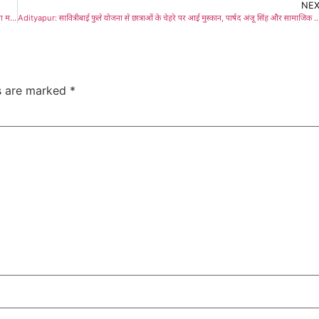
NE
Adityapur: नारी शक्ति वंदन अधिनियम का विरोध विपक्ष की महिला विरोधी मानसिकता का प्रतीक: आभा महतो, पूर्व सांसद- विधायक ने विपक्ष को घेरा
Adityapur: सावित्रीबाई फुले योजना से छात्राओं के चेहरे पर आई मुस्कान, पार्षद अंजू सिंह और सामाजिक कार्यकर्त
ds are marked
*