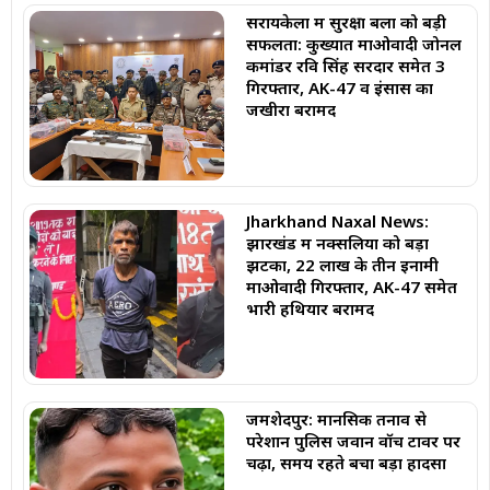
सरायकेला में सुरक्षा बलों को बड़ी
सफलता: कुख्यात माओवादी जोनल
कमांडर रवि सिंह सरदार समेत 3
गिरफ्तार, AK-47 व इंसास का
जखीरा बरामद
Jharkhand Naxal News:
झारखंड में नक्सलियों को बड़ा
झटका, 22 लाख के तीन इनामी
माओवादी गिरफ्तार, AK-47 समेत
भारी हथियार बरामद
जमशेदपुर: मानसिक तनाव से
परेशान पुलिस जवान वॉच टावर पर
चढ़ा, समय रहते बचा बड़ा हादसा