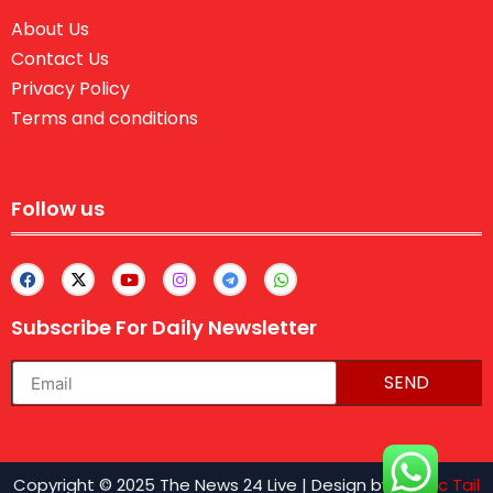
About Us
Contact Us
Privacy Policy
Terms and conditions
Follow us
Subscribe For Daily Newsletter
SEND
lexifo
Copyright © 2025 The News 24 Live | Design by
Traffic Tail