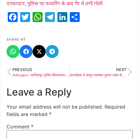
एनकाउंटर, पुलिस पर फायरिंग के बाद पैर में लगी गोली
Facebook
Twitter
WhatsApp
Telegram
LinkedIn
Share
SHARE करें
PREVIOUS
NEXT
Adityapur: आदित्यपुर पुलिस की सफलता: सुसाइड केस में 5 वर्ष से फरार आरोपी से गिरफ्तार, मृतक के सुसाइड नोट और पोस्टमार्टम रिपोर्ट के आधार पर पुलिस ने की कार्रवाई;
सरायकेला में कानून व्यवस्था दुरुस्त रखने के लिए पुलिस की कवायद, थाना प्रभारी के नेतृत्व में निकाला गया फ्लैग मार्च ​
Leave a Reply
Your email address will not be published.
Required
fields are marked
*
Comment
*