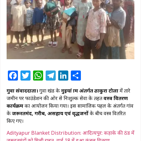
Facebook
Twitter
WhatsApp
Telegram
LinkedIn
Share
गुवा संवाददाता।
गुवा प्रखंड के
नुइयां ग्राम अंतर्गत ठाकुरा टोला
में
तारे
जमीन पर फाउंडेशन
की ओर से निःशुल्क सेवा के तहत
वस्त्र वितरण
कार्यक्रम
का आयोजन किया गया। इस सामाजिक पहल के अंतर्गत गांव
के
जरूरतमंद, गरीब, असहाय एवं वृद्धजनों
के बीच वस्त्र वितरित
किए गए।
Adityapur Blanket Distribution: आदित्यपुर: कड़ाके की ठंड में
जरूरतमंदों को मिली राहत, वार्ड 18 में हुआ कंबल वितरण