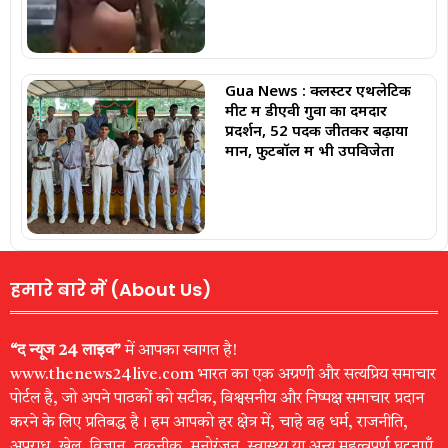
Gua News : क्लस्टर एथलेटिक
मीट में डीएवी गुवा का दमदार
प्रदर्शन, 52 पदक जीतकर बढ़ाया
मान, फुटबॉल में भी उपविजेता
हमारे बारे में (About Us)
“द न्यूज 24 लाइव”
में आपका स्वागत है!
www.thenews24live.com भारत का एक अग्रणी और सत्यप्रिय समाचार
पोर्टल है, जो अपने पाठकों को सटीक, विश्वसनीय और निष्पक्ष समाचार प्रदान
करने के लिए प्रतिबद्ध है। हम आपको हर क्षेत्र में, चाहे वह धर्म, राजनीति,
अपराध, खेल, विज्ञान, तकनीक, मनोरंजन, स्वास्थ्य या अन्य महत्वपूर्ण घटनाएँ