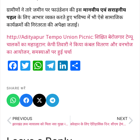
ग्रामीणों ने
तारे जमीन पर फाउंडेशन
की इस
मानवीय एवं सराहनीय
पहल
के लिए आभार व्यक्त करते हुए भविष्य में भी ऐसे सामाजिक
कार्यक्रमों की निरंतरता की अपेक्षा जताई।
http://Adityapur Tempo Union Picnic: शिक्षित बेरोजगार टेम्पू
चालकों का महाजुटान: केपी तिवारी ने किया कंबल वितरण और वनभोज
का आयोजन, समस्याओं पर हुई चर्चा
Facebook
Twitter
WhatsApp
Telegram
LinkedIn
Share
SHARE करें
PREVIOUS
NEXT
झारखंड उच्च न्यायालय को मिला नया मुख्य न्यायाधीश
कोल्हान के लिए ऐतिहासिक दिन: सीएम हेमंत सोरेन ने आदित्यपुर में किया ‘नेताजी सुभाष मेडिकल कॉलेज’ का भव्य उद्घाटन