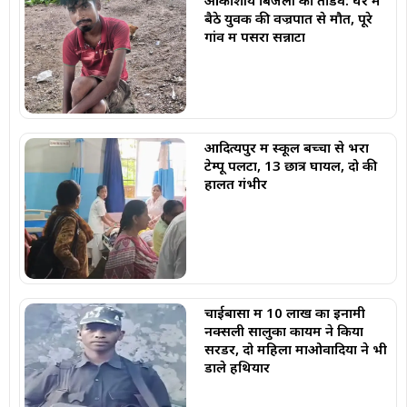
आकाशीय बिजली का तांडव: घर में
बैठे युवक की वज्रपात से मौत, पूरे
गांव में पसरा सन्नाटा
आदित्यपुर में स्कूल बच्चों से भरा
टेम्पू पलटा, 13 छात्र घायल, दो की
हालत गंभीर
चाईबासा में 10 लाख का इनामी
नक्सली सालुका कायम ने किया
सरेंडर, दो महिला माओवादियों ने भी
डाले हथियार