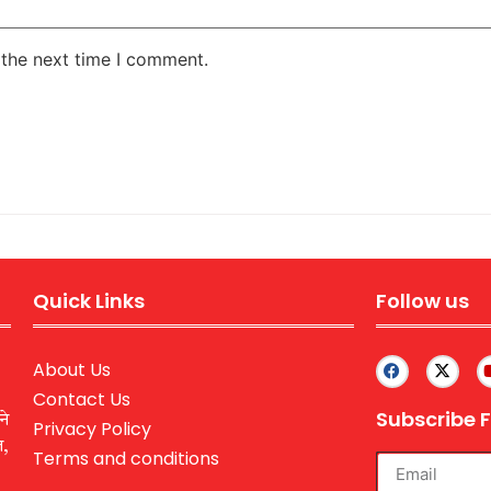
 the next time I comment.
Quick Links
Follow us
About Us
Contact Us
Subscribe F
ने
Privacy Policy
ल,
Terms and conditions