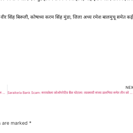
चिव वीर सिंह बिरूली, कोषाध्यक्ष करम सिंह मुंडा, जिला अध्यक्ष रमेश बालमुचू समेत कई
NE
Saraikela News: सरायकेला : नाबालिग से दुष्कर्म और वीडियो वायरल करने के दोषियों को 20-20 साल की सजा
Saraikela Bank Scam: सरायकेला कोऑपरेटिव बैंक घोटाला: व्यवसायी संजय डालमिया समेत तीन को कोर्ट ने ठहराया दोषी, करोड़ों के अवैध ऋण वितरण मामले में 30 अप्रैल को होगी सजा की घोषणा
ds are marked
*