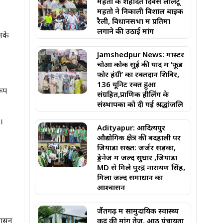
महतो के शहादत दिवस लालटू
महतो ने निकाली विशाल बाइक
रैली, विधानसभा में प्रतिमा
लगाने की उठाई मांग
नके
Jamshedpur News: मास्टर
चोआ कोक सुई की याद में ‘फ़ूड
फ़ोर हंग्री’ का रक्तदान शिविर,
136 यूनिट रक्त हुआ
रूप
संग्रहित,प्राणिक हीलिंग के
संस्थापकों को दी गई श्रद्धांजलि
।
Adityapur: आदित्यपुर
औद्योगिक क्षेत्र की बदहाली पर
जियाडा सख्त: जर्जर सड़कों,
ड्रेनेज में जल्द सुधार ,जियाडा
MD से मिले पुरेंद्र नारायण सिंह,
मिला जल्द समाधान का
आश्वासन
जैंतगढ़ में सामुदायिक स्वास्थ्य
शासन
केंद्र की मांग तेज, आठ पंचायतों