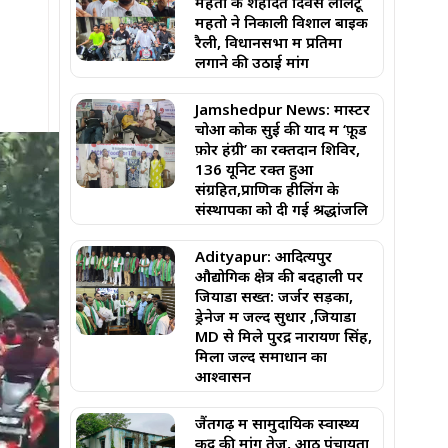
महतो के शहादत दिवस लालटू
महतो ने निकाली विशाल बाइक
रैली, विधानसभा में प्रतिमा
लगाने की उठाई मांग
Jamshedpur News: मास्टर
चोआ कोक सुई की याद में ‘फ़ूड
फ़ोर हंग्री’ का रक्तदान शिविर,
136 यूनिट रक्त हुआ
संग्रहित,प्राणिक हीलिंग के
संस्थापकों को दी गई श्रद्धांजलि
Adityapur: आदित्यपुर
औद्योगिक क्षेत्र की बदहाली पर
जियाडा सख्त: जर्जर सड़कों,
ड्रेनेज में जल्द सुधार ,जियाडा
MD से मिले पुरेंद्र नारायण सिंह,
मिला जल्द समाधान का
आश्वासन
जैंतगढ़ में सामुदायिक स्वास्थ्य
केंद्र की मांग तेज, आठ पंचायतों