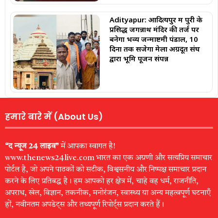
Adityapur: ​आदित्यपुर में पुरी के
प्रसिद्ध जगन्नाथ मंदिर की तर्ज पर
बनेगा भव्य जन्माष्टमी पंडाल, 10
दिनों तक सजेगा मेला ​अग्रदूत संघ
द्वारा भूमि पूजन संपन्न
हमारे बारे में (About Us)
“द न्यूज 24 लाइव”
में आपका स्वागत है!
www.thenews24live.com भारत का एक अग्रणी और सत्यप्रिय समाचार
पोर्टल है, जो अपने पाठकों को सटीक, विश्वसनीय और निष्पक्ष समाचार प्रदान
करने के लिए प्रतिबद्ध है। हम आपको हर क्षेत्र में, चाहे वह धर्म, राजनीति,
अपराध, खेल, विज्ञान, तकनीक, मनोरंजन, स्वास्थ्य या अन्य महत्वपूर्ण घटनाएँ
हों, नवीनतम अपडेट्स और तथ्यपूर्ण रिपोर्ट्स प्रदान करते हैं।