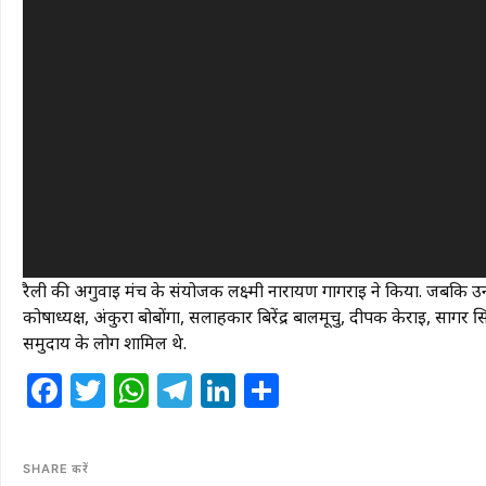
रैली की अगुवाई मंच के संयोजक लक्ष्मी नारायण गागराई ने किया. जबकि उनक
कोषाध्यक्ष, अंकुरा बोबोंगा, सलाहकार बिरेंद्र बालमूचु, दीपक केराई, सागर सिंक
समुदाय के लोग शामिल थे.
Facebook
Twitter
WhatsApp
Telegram
LinkedIn
Share
SHARE करें