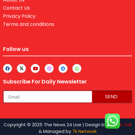
Contact Us
Privacy Policy
Terms and conditions
Follow us
Subscribe For Daily Newsletter
SEND
lexifo
Copyright © 2025 The News 24 Live | Design by
Traffic Tail
& Managed by
7k Network