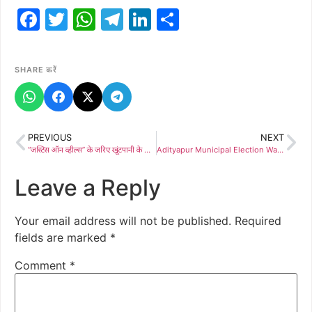
Facebook
Twitter
WhatsApp
Telegram
LinkedIn
Share
SHARE करें
PREVIOUS
NEXT
“जस्टिस ऑन व्हील्स” के जरिए खूंटपानी के गांवों तक पहुँचा न्याय, ग्रामीणों को मिले अधिकारों के हथियार।
Adityapur Municipal Election Ward13: आदित्यपुर नगर निगम: वार्ड 13 से शांतनु घोष ने किया नामांकन, विकास के संकल्प के साथ जीत का दावा, देखें Video
Leave a Reply
Your email address will not be published.
Required
fields are marked
*
Comment
*