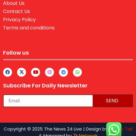
About Us
Contact Us
Privacy Policy
Terms and conditions
Follow us
Subscribe For Daily Newsletter
SEND
lexifo
Copyright © 2025 The News 24 Live | Design by
Traffic Tail
& Managed by
7k Network