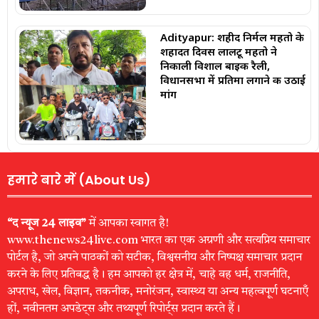
Adityapur: शहीद निर्मल महतो के
शहादत दिवस लालटू महतो ने
निकाली विशाल बाइक रैली,
विधानसभा में प्रतिमा लगाने की उठाई
मांग
हमारे बारे में (About Us)
“द न्यूज 24 लाइव”
में आपका स्वागत है!
www.thenews24live.com भारत का एक अग्रणी और सत्यप्रिय समाचार
पोर्टल है, जो अपने पाठकों को सटीक, विश्वसनीय और निष्पक्ष समाचार प्रदान
करने के लिए प्रतिबद्ध है। हम आपको हर क्षेत्र में, चाहे वह धर्म, राजनीति,
अपराध, खेल, विज्ञान, तकनीक, मनोरंजन, स्वास्थ्य या अन्य महत्वपूर्ण घटनाएँ
हों, नवीनतम अपडेट्स और तथ्यपूर्ण रिपोर्ट्स प्रदान करते हैं।