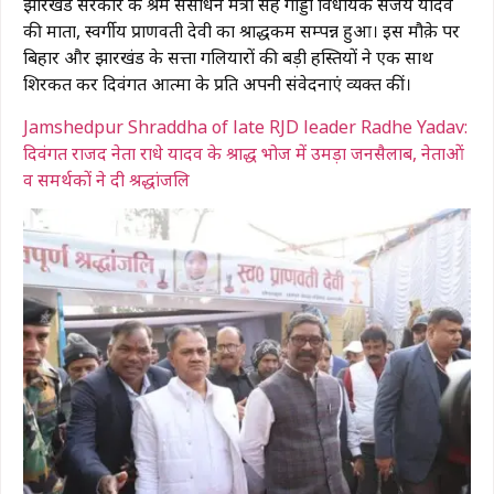
झारखंड सरकार के श्रम संसाधन मंत्री सह गोड्डा विधायक संजय यादव
की माता, स्वर्गीय प्राणवती देवी का श्राद्धकर्म सम्पन्न हुआ। इस मौक़े पर
बिहार और झारखंड के सत्ता गलियारों की बड़ी हस्तियों ने एक साथ
शिरकत कर दिवंगत आत्मा के प्रति अपनी संवेदनाएं व्यक्त कीं।
Jamshedpur Shraddha of late RJD leader Radhe Yadav:
दिवंगत राजद नेता राधे यादव के श्राद्ध भोज में उमड़ा जनसैलाब, नेताओं
व समर्थकों ने दी श्रद्धांजलि